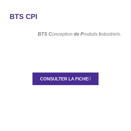
BTS CPI
BTS
C
onception
de P
roduits
I
ndustriels.
CONSULTER LA FICHE