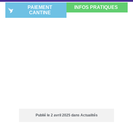
PAIEMENT
INFOS PRATIQUES
CANTINE
DISPOSITIF « LA MER EN
COMMUN » INITIÉ PAR LE
LYCÉE POUR LE GRAND
PUBLIC
Publié le
2 avril 2025
dans
Actualités