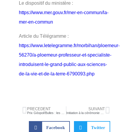
Le dispositif du ministère :
https://www.mer.gouv.fr/mer-en-commun/la-
mer-en-commun
Article du Télégramme :
https://www.letelegramme.fr/morbihan/ploemeur-
56270/a-ploemeur-professeur-et-specialiste-
introduisent-le-grand-public-aux-sciences-
de-la-vie-et-de-la-terre-6790093.php
PRÉCÉDENT
SUIVANT
Prix Géopoli’Bulles : les élèves de la spécialité HGGSP à Brest pour la remise du prix et des conférences sur la BD géopolitique
Initiation à la cérémonie du thé chinoise : le gongfucha
Facebook
Twitter