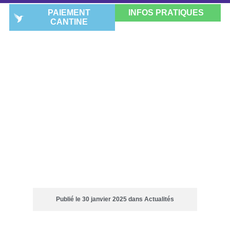
PAIEMENT
INFOS PRATIQUES
CANTINE
SECTION BACHIBAC
ESPAGNOL : UNE SEMAINE
À OLOT, SUR LES
CHEMINS DE L’EXIL
RÉPUBLICAIN
Publié le
30 janvier 2025
dans
Actualités