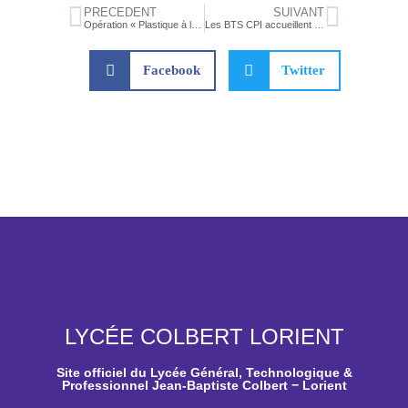
PRÉCÉDENT
SUIVANT
Opération « Plastique à la loupe » : les élèves de l’option SL trient les déchets récoltés sur la plage
Les BTS CPI accueillent une autrice en cours
Facebook
Twitter
LYCÉE COLBERT LORIENT
Site officiel du Lycée Général, Technologique &
Professionnel Jean-Baptiste Colbert − Lorient