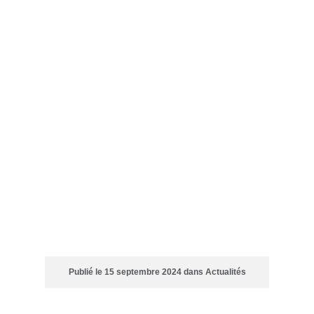
OPTION SCIENCES DE LA
MER : PREMIÈRE SORTIE
SUR LE PORT DE LORIENT.
Publié le
15 septembre 2024
dans
Actualités