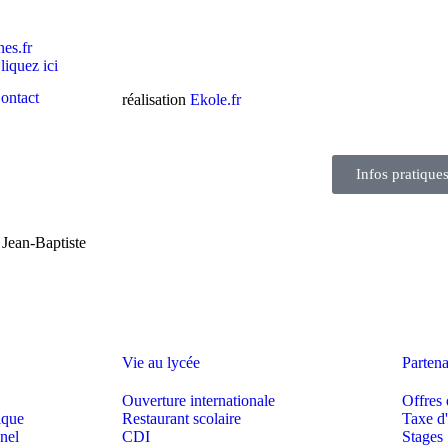
es.fr
iquez ici
ontact
réalisation
Ekole.fr
Infos pratique
 Jean-Baptiste
Vie au lycée
Partena
Ouverture internationale
Offres 
ique
Restaurant scolaire
Taxe d'
nel
CDI
Stages