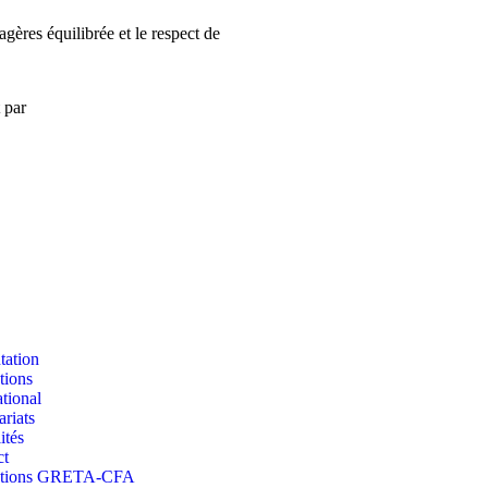
gères équilibrée et le respect de
 par
tation
tions
ational
ariats
ités
ct
ations GRETA-CFA