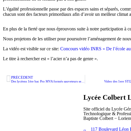
L’égalité professionnelle passe par des espaces sains et séparés, comme
chacun sont des facteurs primordiaux afin d’avoir un meilleur climat au
En plus de la fierté que nous éprouvons suite à notre participation à c
Nous projetons de les utiliser pour poursuivre l’aménagement de nouv
La vidéo est visible sur ce site:
Concours vidéo INRS « De l’école au 
Le titre à rechercher est « l’acier n’a pas de genre ».
PRÉCÉDENT
Des lycéens 1ère bac Pro MVA formés sauveteurs secouristes du travail
Video des 1ere STI
Lycée Colbert 
Site officiel du Lycée Gén
Technologique & Professi
Baptiste Colbert − Lorien
117 Boulevard Léon