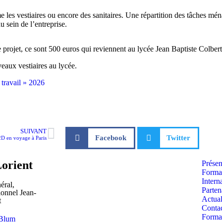
 les vestiaires ou encore des sanitaires. Une répartition des tâches ména
 sein de l’entreprise.
e projet, ce sont 500 euros qui reviennent au lycée Jean Baptiste Colbert
eaux vestiaires au lycée.
travail » 2026
SUIVANT
Facebook
Twitter
2D en voyage à Paris
Lorient
Présen
Forma
Intern
éral,
Parten
onnel Jean-
Actual
t
Conta
Form
 Blum