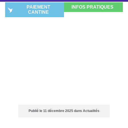
PAIEMENT
INFOS PRATIQUES
CANTINE
CHAMPIONNAT
ACADÉMIQUE DE CROSS:
1ÈRE PLACE POUR LES
ÉLÈVES DU LYCÉE
Publié le
11 décembre 2025
dans
Actualités