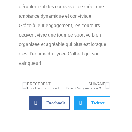
déroulement des courses et de créer une
ambiance dynamique et conviviale.
Grâce à leur engagement, les coureurs
peuvent vivre une journée sportive bien
organisée et agréable qui plus est lorsque
c’est l’équipe du Lycée Colbert qui sort
vainqueur!
PRÉCÉDENT
SUIVANT
Les élèves de seconde « Option Sciences de la Mer » s’initient aux Sciences de l’Ingénieur en créant un jeu d’entraînement à la navigation
Basket 5×5 garçons à Questembert
Facebook
Twitter